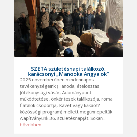
SZETA születésnapi találkozó,
karácsonyi „Manooka Angyalok”
2025 novemberében mindennapos
tevékenységeink (Tanoda, ételosztás,
Jótékonysági vásár, Adománypont
működtetése, önkéntesek találkozója, roma
fiatalok csoportja, Kávét vagy kakaót?
közösségi program) mellett megünnepeltük
Alapítványunk 36. születésnapját. Sokan...
bővebben