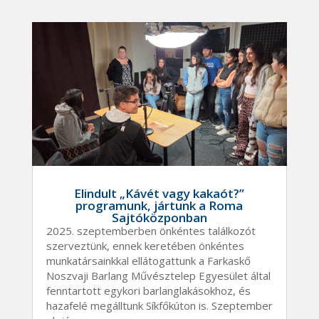
Elindult „Kávét vagy kakaót?”
programunk, jártunk a Roma
Sajtóközponban
2025. szeptemberben önkéntes találkozót
szerveztünk, ennek keretében önkéntes
munkatársainkkal ellátogattunk a Farkaskő
Noszvaji Barlang Művésztelep Egyesület által
fenntartott egykori barlanglakásokhoz, és
hazafelé megálltunk Síkfőkúton is. Szeptember