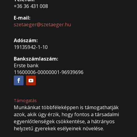
+36 36 431 008
E-mail:
szetaeger@szetaeger.hu
Adószám:
19135942-1-10
Bankszámlaszám:
Erste bank
11600006-00000001-96939696
Támogatás
Munkánkat többféleképpen is támogathatják
azok, akik úgy érzik, hogy fontos a társadalmi
egyenlőtlenségek csökkentése, a hátrányos
helyzetű gyerekek esélyeinek növelése.