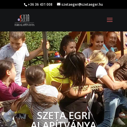
+36 36 431 008
szetaeger@szetaeger.hu
SZETA EGRI
ALAPÍTVÁNYA