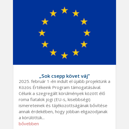
„Sok csepp követ váj”
2025. február 1-én indult el újabb projektünk a
Közös Értékeink Program támogatásával.
Célunk a szegregált körülmények között élő
roma fiatalok jogi (EU-s, kisebbségi)
ismereteinek és tájékozottságának bővítése
annak érdekében, hogy jobban eligazodjanak
a körülöttük...
bővebben