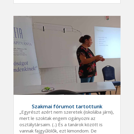
Szakmai fórumot tartottunk
„Egyrészt azért nem szeretek {iskolába járni},
mert le szoktak engem cigányozni az
osztálytársaim. (..) És a tanárok között is
vannak fajgyűlölők, ezt kimondom. De