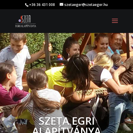
+36 36 431 008
szetaeger@szetaeger.hu
SZETA EGRI
ALAPÍTVÁNYA