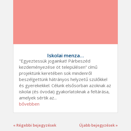
Iskolai menza…
"Egyeztessük jogainkat! Párbeszéd
kezdeményezése öt településen” című
projektünk keretében sok mindenről
beszélgettünk hátrányos helyzetű szülőkkel
és gyerekekkel. Célunk elsősorban azoknak az
iskolai (és óvodai) gyakorlatoknak a feltárása,
amelyek sértik az...
bővebben
« Régebbi bejegyzések
Újabb bejegyzések »