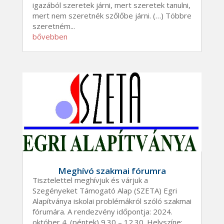
igazából szeretek járni, mert szeretek tanulni,
mert nem szeretnék szőlőbe járni. (…) Többre
szeretném...
bővebben
Meghívó szakmai fórumra
Tisztelettel meghívjuk és várjuk a
Szegényeket Támogató Alap (SZETA) Egri
Alapítványa iskolai problémákról szóló szakmai
fórumára. A rendezvény időpontja: 2024.
október 4. (péntek) 9.30 – 12.30. Helyszíne: