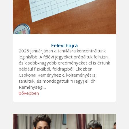
Félévi hajrá
2025 januárjában a tanulásra koncentráltunk
leginkább. A félévi jegyeket próbáltuk felhúzni,
és kisebb-nagyobb eredményeket el is értünk
például fizikából, földrajzból. Eközben
Csokonai Reményhez c. költeményét is
tanultuk, és mondogattuk "Hagyj el, óh
Reménység!...
bővebben