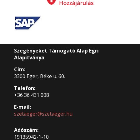
Szegényeket Támogató Alap Egri
Alapítványa
Cím:
3300 Eger, Béke u. 60.
Telefon:
+36 36 431 008
E-mail:
szetaeger@szetaeger.hu
Adószám:
19135942-1-10