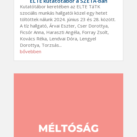
ELTE kutatótábor a SZETA-ban
Kutatótábor keretében az ELTE TáTK
szociális munkás hallgatói közel egy hetet
töltöttek nálunk 2024. június 23 és 28. között.
A tíz hallgató, Árvai Eszter, Cser Dorottya,
Ficsór Anna, Haraszti Angéla, Forray Zsolt,
Kovács Réka, Lendvai Dóra, Lengyel
Dorottya, Torzsás...
bővebben