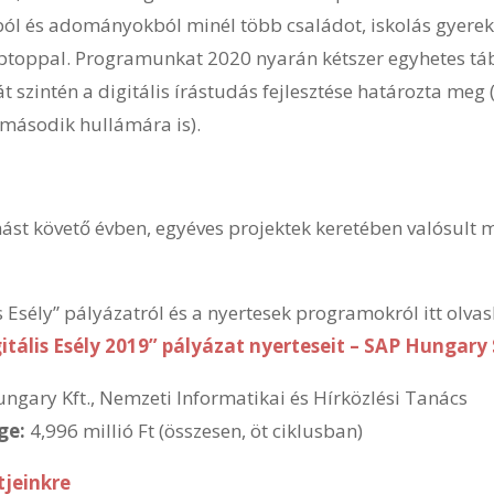
ból és adományokból minél több családot, iskolás gyerek
 laptoppal. Programunkat 2020 nyarán kétszer egyhetes táb
 szintén a digitális írástudás fejlesztése határozta meg 
második hullámára is).
st követő évben, egyéves projektek keretében valósult 
s Esély” pályázatról és a nyertesek programokról itt olvas
gitális Esély 2019” pályázat nyerteseit – SAP Hungary
ngary Kft., Nemzeti Informatikai és Hírközlési Tanács
ge:
4,996 millió Ft (összesen, öt ciklusban)
tjeinkre