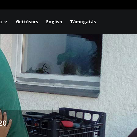
a
Gettósors
English
Támogatás
20