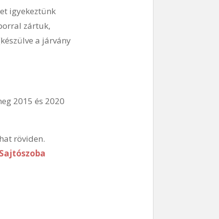
et igyekeztünk
orral zártuk,
(készülve a járvány
meg 2015 és 2020
hat röviden.
 Sajtószoba