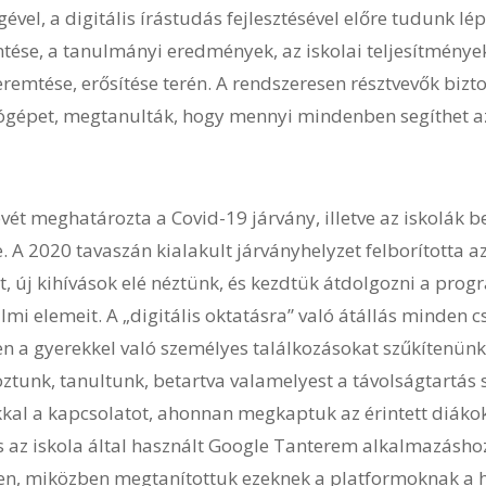
ével, a digitális írástudás fejlesztésével előre tudunk lép
tése, a tanulmányi eredmények, az iskolai teljesítmények
remtése, erősítése terén. A rendszeresen résztvevők bizt
ógépet, megtanulták, hogy mennyi mindenben segíthet az 
ét meghatározta a Covid-19 járvány, illetve az iskolák be
. A 2020 tavaszán kialakult járványhelyzet felborította a
 új kihívások elé néztünk, és kezdtük átdolgozni a progr
lmi elemeit. A „digitális oktatásra” való átállás minden
n a gyerekkel való személyes találkozásokat szűkítenünk 
oztunk, tanultunk, betartva valamelyest a távolságtartás 
ákkal a kapcsolatot, ahonnan megkaptuk az érintett diákok
s az iskola által használt Google Tanterem alkalmazáshoz.
en, miközben megtanítottuk ezeknek a platformoknak a 