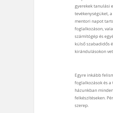
gyerekek tanulási e
tevékenységüket, a 
mentori napot tarto
foglalkozáson, val
számítógép és egyéb
külső szabadidős és
kirándulásokon vet
Egyre inkább felis
foglalkozások és a 
házunkban minden d
felkészítéseken. Pé
szerep.