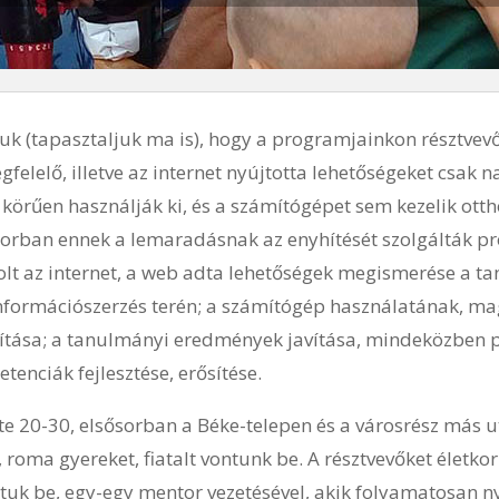
k (tapasztaljuk ma is), hogy a programjainkon résztvevő 
elelő, illetve az internet nyújtotta lehetőségeket csak 
 körűen használják ki, és a számítógépet sem kezelik ott
sorban ennek a lemaradásnak az enyhítését szolgálták p
olt az internet, a web adta lehetőségek megismerése a ta
információszerzés terén; a számítógép használatának, m
títása; a tanulmányi eredmények javítása, mindeközben p
etenciák fejlesztése, erősítése.
te 20-30, elsősorban a Béke-telepen és a városrész más u
 roma gyereket, fiatalt vontunk be. A résztvevőket életko
tuk be, egy-egy mentor vezetésével, akik folyamatosan n