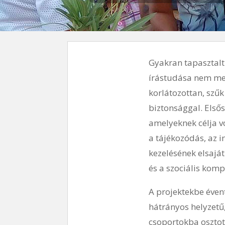
Gyakran tapasztaltu
írástudása nem megf
korlátozottan, szűk
biztonsággal. Első
amelyeknek célja v
a tájékozódás, az 
kezelésének elsajá
és a szociális komp
A projektekbe éven
hátrányos helyzetű,
csoportokba osztot