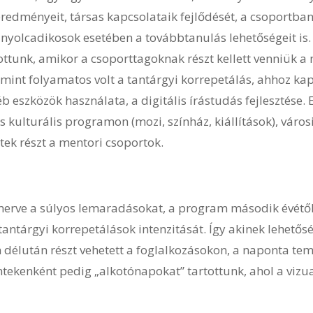
redményeit, társas kapcsolataik fejlődését, a csoportban
nyolcadikosok esetében a továbbtanulás lehetőségeit is. 
ttunk, amikor a csoporttagoknak részt kellett venniük a m
amint folyamatos volt a tantárgyi korrepetálás, ahhoz ka
 eszközök használata, a digitális írástudás fejlesztése.
 kulturális programon (mozi, színház, kiállítások), város
tek részt a mentori csoportok.
merve a súlyos lemaradásokat, a program második évétől
tantárgyi korrepetálások intenzitását. Így akinek lehetősé
élután részt vehetett a foglalkozásokon, a naponta tema
ntekenként pedig „alkotónapokat” tartottunk, ahol a vizual