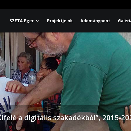
SZETA Eger
Projektjeink
Adománypont
Galéri
Kifelé a digitális szakadékból”, 2015-20