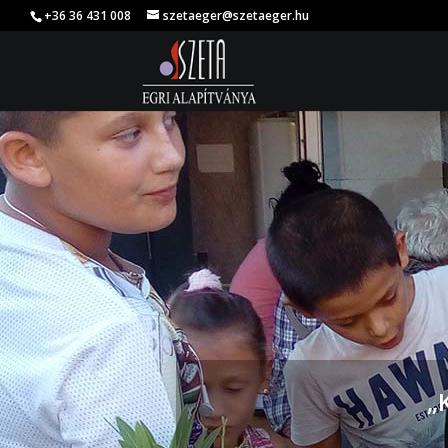
+36 36 431 008
szetaeger@szetaeger.hu
„