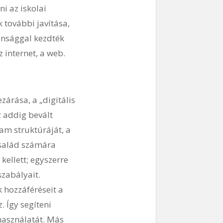
ni az iskolai
 további javítása,
onsággal kezdték
internet, a web.
zárása, a „digitális
z addig bevált
am struktúráját, a
 család számára
kellett; egyszerre
szabályait.
 hozzáféréseit a
 Így segíteni
használatát. Más