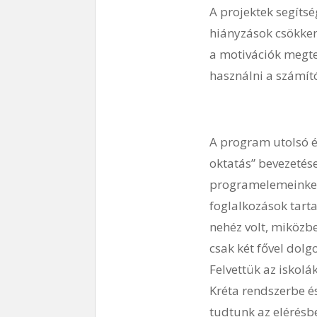
A projektek segítség
hiányzások csökken
a motivációk megte
használni a számít
A program utolsó év
oktatás” bevezetése
programelemeinket,
foglalkozások tarta
nehéz volt, miközbe
csak két fővel dolg
Felvettük az iskol
Kréta rendszerbe é
tudtunk az elérésb