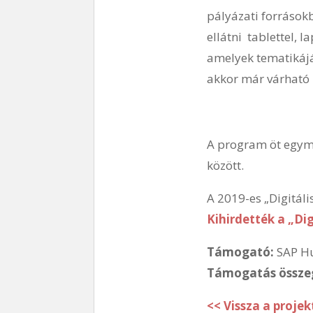
pályázati források
ellátni tablettel,
amelyek tematikáját
akkor már várható 
A program öt egymá
között.
A 2019-es „Digitáli
Kihirdették a „Di
Támogató:
SAP Hu
Támogatás össze
<< Vissza a projek