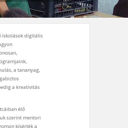
iskolások digitális
nagyon
honosan,
rogramjaink,
nulás, a tananyag,
agabiztos
edig a kreativitás
tcáiban élő
ruk szerint mentori
yomon kísérték a