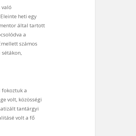
 való
Eleinte heti egy
entor által tartott
pcsolódva a
 Emellett számos
i sétákon,
 fokoztuk a
ge volt, közösségi
tizált tantárgyi
itásé volt a fő