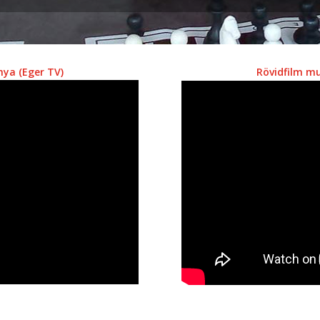
nya (Eger TV)
Rövidfilm m