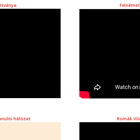
pítványa
Felnémeti
anulói hálózat
Romák Vil