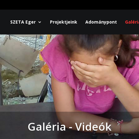
SZETA Eger
Projektjeink
Adománypont
Galéri
Galéria - Videók