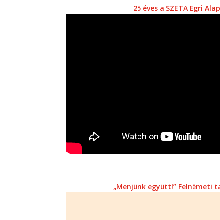
25 éves a SZETA Egri Ala
„Menjünk együtt!” Felnémeti t