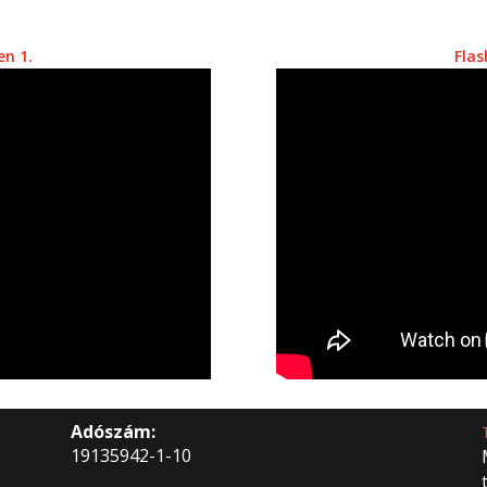
en 1.
Flas
Adószám:
19135942-1-10