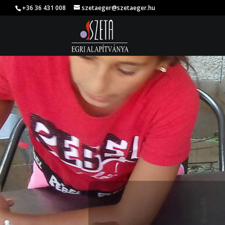
+36 36 431 008
szetaeger@szetaeger.hu