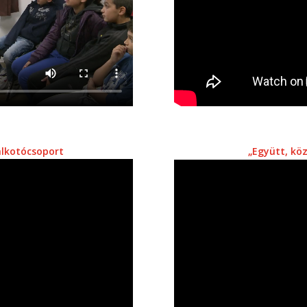
alkotócsoport
„Együtt, kö