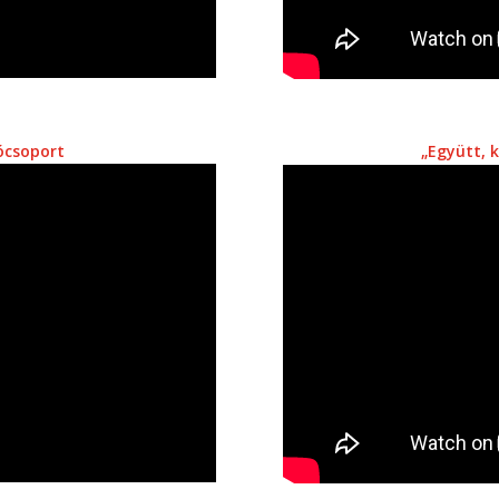
ócsoport
„Együtt, 