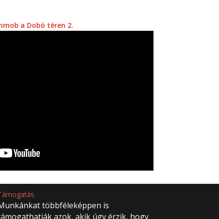
hmob a Dobó téren 2.
Támogatás
Munkánkat többféleképpen is
támogathatják azok, akik úgy érzik, hogy