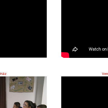
 Ház
Ven