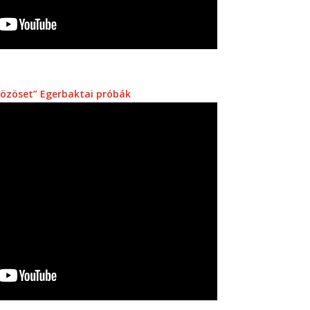
közöset” Egerbaktai próbák