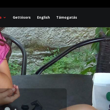
a
Gettósors
English
Támogatás