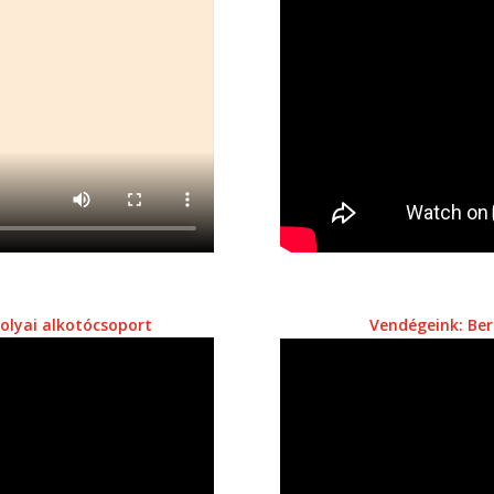
lyai alkotócsoport
Vendégeink: Berk