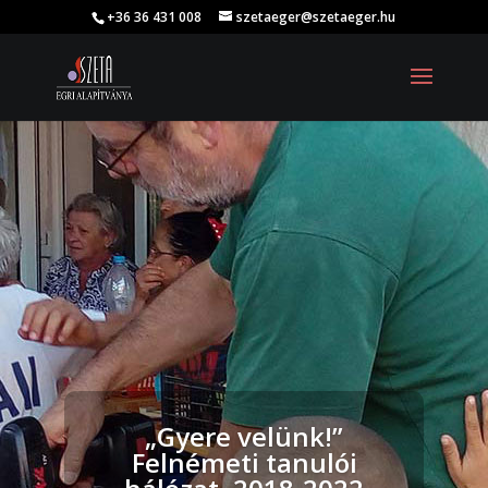
+36 36 431 008
szetaeger@szetaeger.hu
„Gyere velünk!”
Felnémeti tanulói