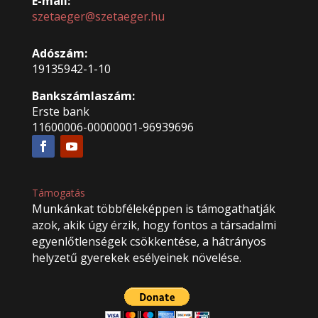
E-mail:
szetaeger@szetaeger.hu
Adószám:
19135942-1-10
Bankszámlaszám:
Erste bank
11600006-00000001-96939696
Támogatás
Munkánkat többféleképpen is támogathatják
azok, akik úgy érzik, hogy fontos a társadalmi
egyenlőtlenségek csökkentése, a hátrányos
helyzetű gyerekek esélyeinek növelése.