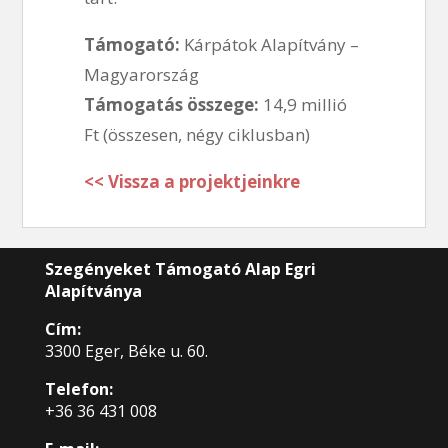
Támogató:
Kárpátok Alapítvány –
Magyarország
Támogatás összege:
14,9 millió
Ft (összesen, négy ciklusban)
<< Vissza a projektjeinkre
Szegényeket Támogató Alap Egri
Alapítványa
Cím:
3300 Eger, Béke u. 60.
Telefon:
+36 36 431 008