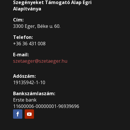
Szegényeket Támogató Alap Egri
Alapítványa
Cím:
3300 Eger, Béke u. 60.
Telefon:
+36 36 431 008
E-mail:
szetaeger@szetaeger.hu
Adószám:
19135942-1-10
Bankszámlaszám:
Erste bank
11600006-00000001-96939696