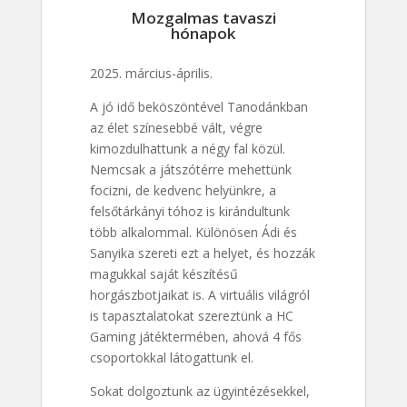
Mozgalmas tavaszi
hónapok
2025. március-április.
A jó idő beköszöntével Tanodánkban
az élet színesebbé vált, végre
kimozdulhattunk a négy fal közül.
Nemcsak a játszótérre mehettünk
focizni, de kedvenc helyünkre, a
felsőtárkányi tóhoz is kirándultunk
több alkalommal. Különösen Ádi és
Sanyika szereti ezt a helyet, és hozzák
magukkal saját készítésű
horgászbotjaikat is. A virtuális világról
is tapasztalatokat szereztünk a HC
Gaming játéktermében, ahová 4 fős
csoportokkal látogattunk el.
Sokat dolgoztunk az ügyintézésekkel,