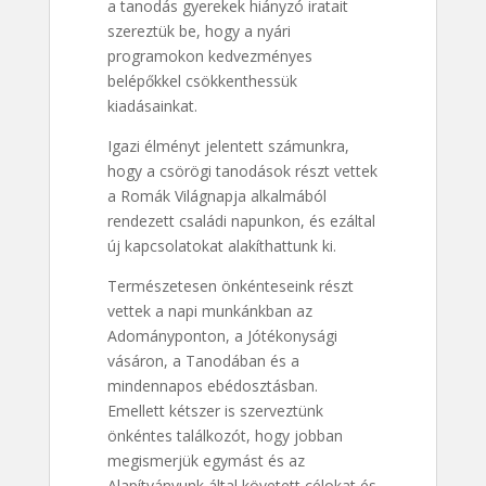
a tanodás gyerekek hiányzó iratait
szereztük be, hogy a nyári
programokon kedvezményes
belépőkkel csökkenthessük
kiadásainkat.
Igazi élményt jelentett számunkra,
hogy a csörögi tanodások részt vettek
a Romák Világnapja alkalmából
rendezett családi napunkon, és ezáltal
új kapcsolatokat alakíthattunk ki.
Természetesen önkénteseink részt
vettek a napi munkánkban az
Adományponton, a Jótékonysági
vásáron, a Tanodában és a
mindennapos ebédosztásban.
Emellett kétszer is szerveztünk
önkéntes találkozót, hogy jobban
megismerjük egymást és az
Alapítványunk által követett célokat és