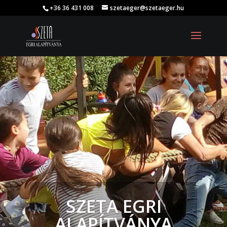
+36 36 431 008
szetaeger@szetaeger.hu
SZETA EGRI
ALAPÍTVÁNYA