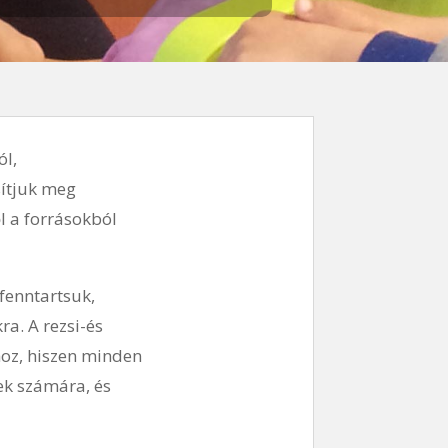
ól,
ítjuk meg
ől a forrásokból
fenntartsuk,
a. A rezsi-és
hoz, hiszen minden
ek számára, és