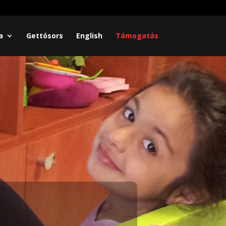
a
Gettósors
English
Támogatás