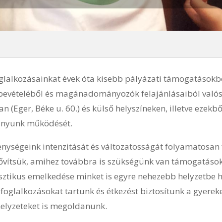
glalkozásainkat évek óta kisebb pályázati támogatásokb
vételéből és magánadományozók felajánlásaiból valós
 (Eger, Béke u. 60.) és külső helyszíneken, illetve ezekb
ványunk működését.
enységeink intenzitását és változatosságát folyamatosan 
bővítsük, amihez továbbra is szükségünk van támogatásokr
sztikus emelkedése minket is egyre nehezebb helyzetbe 
foglalkozásokat tartunk és étkezést biztosítunk a gyerek
shelyzeteket is megoldanunk.