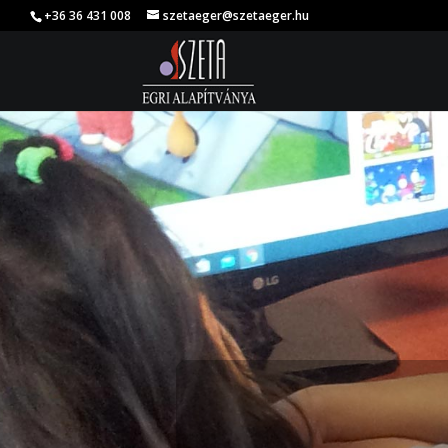
+36 36 431 008
szetaeger@szetaeger.hu