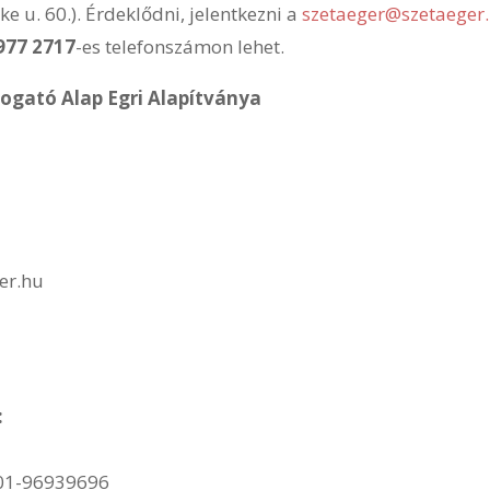
e u. 60.). Érdeklődni, jelentkezni a
szetaeger@szetaeger
 977 2717
-es telefonszámon lehet.
gató Alap Egri Alapítványa
er.hu
:
01-96939696