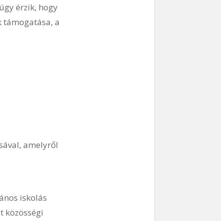
úgy érzik, hogy
k támogatása, a
sával, amelyről
ános iskolás
t közösségi