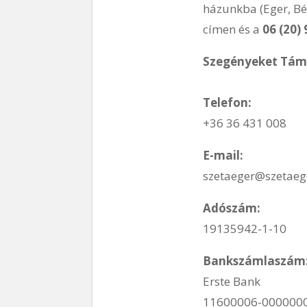
házunkba (Eger, Bék
címen és a
06 (20)
Szegényeket Támo
Telefon:
+36 36 431 008
E-mail:
szetaeger@szetaeg
Adószám:
19135942-1-10
Bankszámlaszám
Erste Bank
11600006-000000