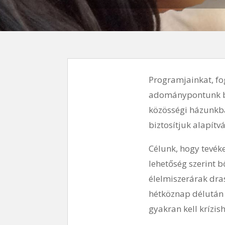
Programjainkat, fo
adománypontunk be
közösségi házunkban
biztosítjuk alapít
Célunk, hogy tevék
lehetőség szerint 
élelmiszerárak dra
hétköznap délután 
gyakran kell krízi