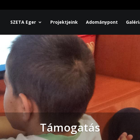
SZETA Eger
Projektjeink
Adománypont
Galéri
Támogatás