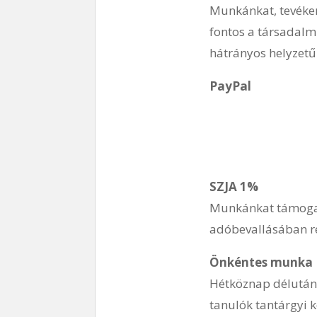
Munkánkat, tevéken
fontos a társadalm
hátrányos helyzetű 
PayPal
SZJA 1%
Munkánkat támogat
adóbevallásában r
Önkéntes munka
Hétköznap délutáni
tanulók tantárgyi 