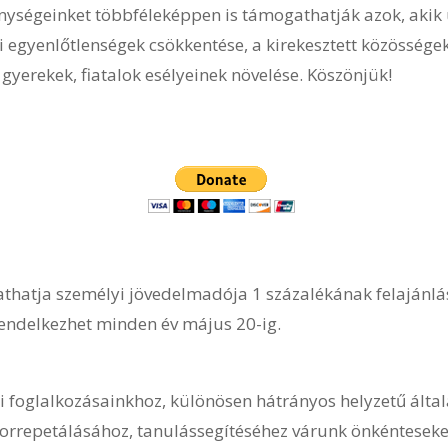
ységeinket többféleképpen is támogathatják azok, akik 
i egyenlőtlenségek csökkentése, a kirekesztett közössége
gyerekek, fiatalok esélyeinek növelése. Köszönjük!
hatja személyi jövedelmadója 1 százalékának felajánlá
endelkezhet minden év május 20-ig.
 foglalkozásainkhoz, különösen hátrányos helyzetű által
korrepetálásához, tanulássegítéséhez várunk önkénteseke