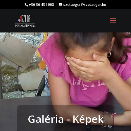
+36 36 431 008
szetaeger@szetaeger.hu
Galéria - Képek