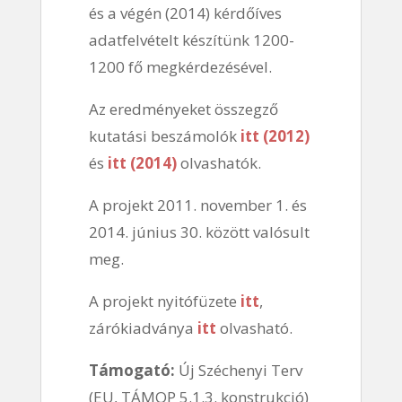
és a végén (2014) kérdőíves
adatfelvételt készítünk 1200-
1200 fő megkérdezésével.
Az eredményeket összegző
kutatási beszámolók
itt (2012)
és
itt (2014)
olvashatók.
A projekt 2011. november 1. és
2014. június 30. között valósult
meg.
A projekt nyitófüzete
itt
,
zárókiadványa
itt
olvasható.
Támogató:
Új Széchenyi Terv
(EU, TÁMOP 5.1.3. konstrukció)