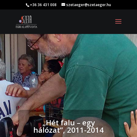
+36 36 431 008
szetaeger@szetaeger.hu
„Hét falu – egy
hálózat”, 2011-2014