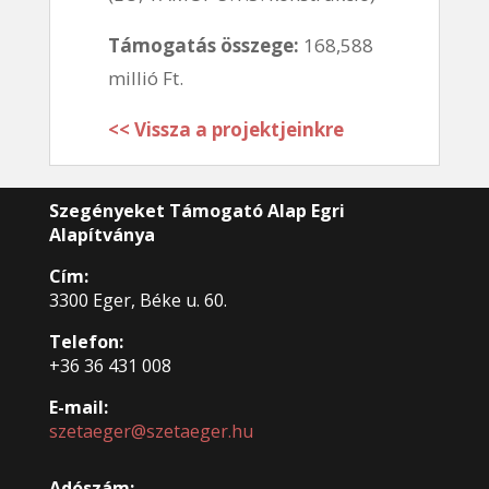
Támogatás összege:
168,588
millió Ft.
<< Vissza a projektjeinkre
Szegényeket Támogató Alap Egri
Alapítványa
Cím:
3300 Eger, Béke u. 60.
Telefon:
+36 36 431 008
E-mail:
szetaeger@szetaeger.hu
Adószám: