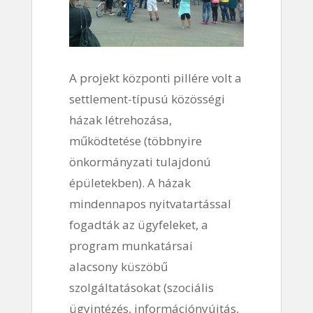
A projekt központi pillére volt a
settlement-típusú közösségi
házak létrehozása,
működtetése (többnyire
önkormányzati tulajdonú
épületekben). A házak
mindennapos nyitvatartással
fogadták az ügyfeleket, a
program munkatársai
alacsony küszöbű
szolgáltatásokat (szociális
ügyintézés, információnyújtás,