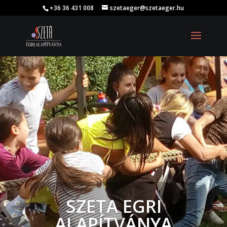
+36 36 431 008
szetaeger@szetaeger.hu
SZETA EGRI
ALAPÍTVÁNYA