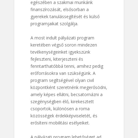
egészében a szakmai munkánk
finanszírozását, elsősorban a
gyerekek tanulássegítését és külső
programjaikat szolgálja.
A most indult pályázati program
keretében végső soron mindezen
tevékenységeinket igyekszünk
fejleszteni, kiterjeszteni és
fenntarthatóbbá tenni, amihez pedig
erőforrásokra van szükségünk. A
program segítségével olyan civil
központként szeretnénk megerősödni,
amely képes ellátni, becsatornázni a
szegénységben élő, kirekesztett
csoportok, különösen a roma
közösségek érdekképviseletét, és
erősíteni mobilitási esélyeiket.
A pályázati program lehetőséget ad