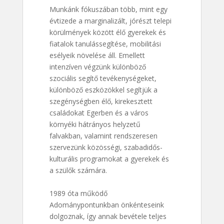
Munkánk fókuszában több, mint egy
évtizede a marginalizált, jórészt telepi
körülmények között élő gyerekek és
fiatalok tanulássegítése, mobilitási
esélyeik növelése áll. Emellett
intenzíven végzünk különböző
szociális segítő tevékenységeket,
különböző eszközökkel segítjük a
szegénységben élő, kirekesztett
családokat Egerben és a város
környéki hátrányos helyzetű
falvakban, valamint rendszeresen
szervezünk közösségi, szabadidős-
kulturális programokat a gyerekek és
a szülők számára.
1989 óta működő
Adománypontunkban önkénteseink
dolgoznak, így annak bevétele teljes