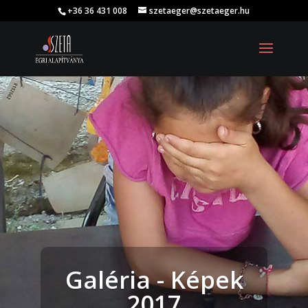
+36 36 431 008
szetaeger@szetaeger.hu
Galéria - Képek
2017