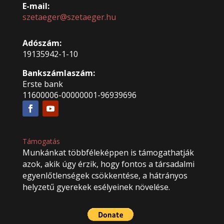
E-mail:
szetaeger@szetaeger.hu
Adószám:
19135942-1-10
Bankszámlaszám:
Erste bank
11600006-00000001-96939696
Támogatás
Munkánkat többféleképpen is támogathatják
azok, akik úgy érzik, hogy fontos a társadalmi
egyenlőtlenségek csökkentése, a hátrányos
helyzetű gyerekek esélyeinek növelése.