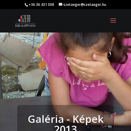
+36 36 431 008
szetaeger@szetaeger.hu
Galéria - Képek
2013