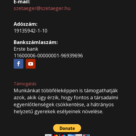
E-mail:
szetaeger@szetaeger.hu
Adószám:
19135942-1-10
Bankszámlaszám:
Erste bank
11600006-00000001-96939696
Támogatás
Munkánkat többféleképpen is támogathatják
azok, akik úgy érzik, hogy fontos a társadalmi
egyenlőtlenségek csökkentése, a hátrányos
helyzetű gyerekek esélyeinek növelése.