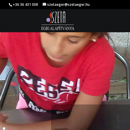
+36 36 431 008
szetaeger@szetaeger.hu