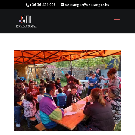
+36 36 431 008
szetaeger@szetaeger.hu