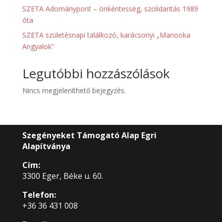
SZETA Adománypont – önkéntesség, szolidaritás 1989
óta
SZETA születésnapi találkozó, karácsonyi „Manooka
Angyalok”
Legutóbbi hozzászólások
Nincs megjeleníthető bejegyzés.
Szegényeket Támogató Alap Egri
Alapítványa
Cím:
3300 Eger, Béke u. 60.
Telefon:
+36 36 431 008