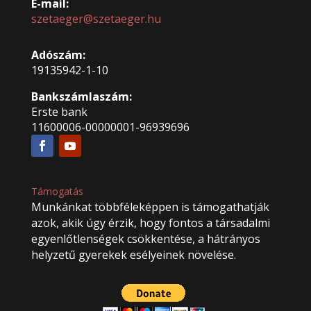
E-mail:
szetaeger@szetaeger.hu
Adószám:
19135942-1-10
Bankszámlaszám:
Erste bank
11600006-00000001-96939696
Támogatás
Munkánkat többféleképpen is támogathatják
azok, akik úgy érzik, hogy fontos a társadalmi
egyenlőtlenségek csökkentése, a hátrányos
helyzetű gyerekek esélyeinek növelése.