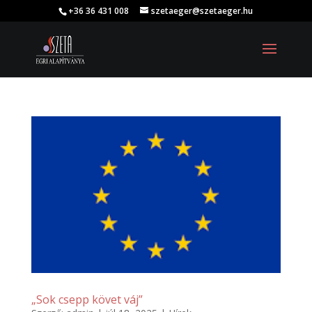
+36 36 431 008
szetaeger@szetaeger.hu
„Sok csepp követ váj”