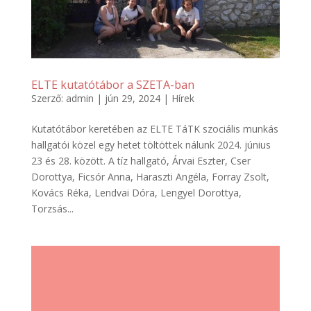
ELTE kutatótábor a SZETA-ban
Szerző:
admin
|
jún 29, 2024
|
Hírek
Kutatótábor keretében az ELTE TáTK szociális munkás
hallgatói közel egy hetet töltöttek nálunk 2024. június
23 és 28. között. A tíz hallgató, Árvai Eszter, Cser
Dorottya, Ficsór Anna, Haraszti Angéla, Forray Zsolt,
Kovács Réka, Lendvai Dóra, Lengyel Dorottya,
Torzsás...