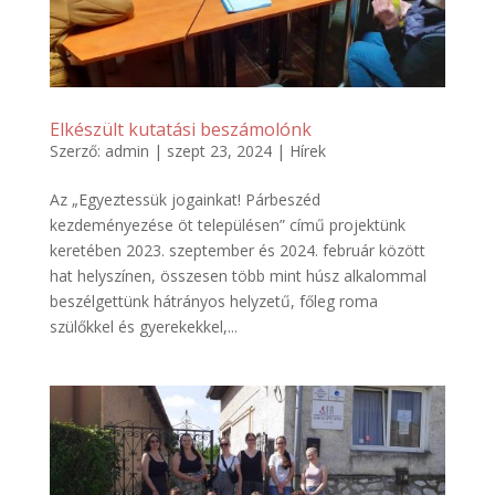
Elkészült kutatási beszámolónk
Szerző:
admin
|
szept 23, 2024
|
Hírek
Az „Egyeztessük jogainkat! Párbeszéd
kezdeményezése öt településen” című projektünk
keretében 2023. szeptember és 2024. február között
hat helyszínen, összesen több mint húsz alkalommal
beszélgettünk hátrányos helyzetű, főleg roma
szülőkkel és gyerekekkel,...