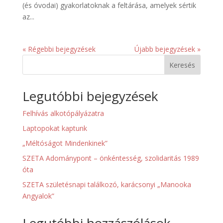
(és óvodai) gyakorlatoknak a feltárása, amelyek sértik
az...
« Régebbi bejegyzések
Újabb bejegyzések »
Keresés
Legutóbbi bejegyzések
Felhívás alkotópályázatra
Laptopokat kaptunk
„Méltóságot Mindenkinek”
SZETA Adománypont – önkéntesség, szolidaritás 1989
óta
SZETA születésnapi találkozó, karácsonyi „Manooka
Angyalok”
Legutóbbi hozzászólások