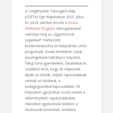
A Szegényeket Támogató Alap
(SZETA) Egri Alapítványa 2023. július
és 2024. október között a
Közös
Értékeink Program
támogatásával
valósítja meg az „Egyeztessük
jogainkat!” Párbeszéd
kezdeményezése öt településen című
programját. Ennek keretében sokat
beszélgettünk hátrányos helyzetű,
főleg roma gyerekekkel, fiatalokkal és
szülőkkel arról, hogy ők milyennek
látják az iskolát, milyen tapasztalataik
vannak az iskolával, a
pedagógusokkal kapcsolatban. Öt
helyszínen gyűjtöttük össze ezeket a
véleményeket, tapasztalatokat,
miközben igyekeztünk bővíteni a
résztvevők ismereteit, erősíteni