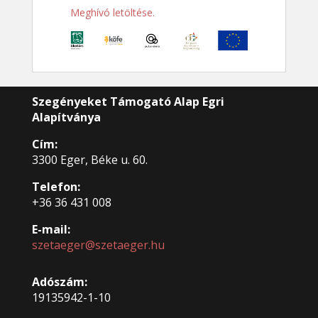
Meghívó letöltése.
Szegényeket Támogató Alap Egri
Alapítványa
Cím:
3300 Eger, Béke u. 60.
Telefon:
+36 36 431 008
E-mail:
szetaeger@szetaeger.hu
Adószám:
19135942-1-10