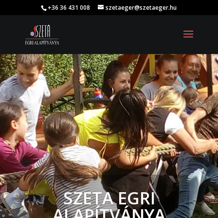
+36 36 431 008
szetaeger@szetaeger.hu
SZETA EGRI
ALAPÍTVÁNYA