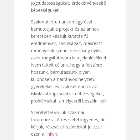
jogtudatosságukat, érdekérvényesítő
képességüket.
Szakmai fórumunkon egyrészt
bemutatjuk a projekt és az annak
keretében készült kutatás fő
eredményeit, tanulságait, másrészt
reményeink szerint lehetőség nyílik
azok megvitatására is a jelenlévőkkel.
Nem titkolt célunk, hogy a felszínre
hozzunk, bemutassunk olyan,
különösen a hátrányos helyzetű
gyerekeket és szülőket érintő, az
iskolával kapcsolatos nehézségeket,
problémákat, amelyekről beszélni kell.
Szeretettel várjuk szakmai
fórumunkra! A részvétel ingyenes, de
kérjük, részvételi szándékát jelezze
ezen a
linken
.