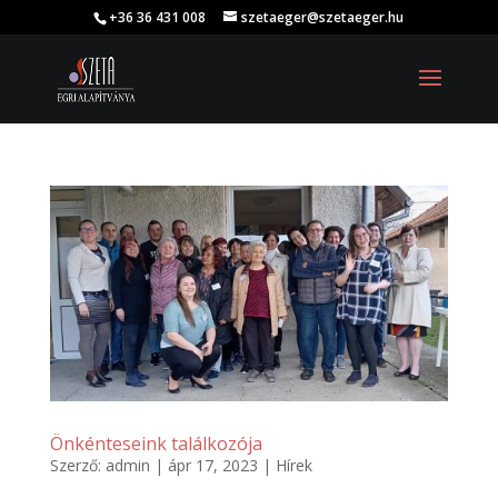
+36 36 431 008
szetaeger@szetaeger.hu
Önkénteseink találkozója
Szerző:
admin
|
ápr 17, 2023
|
Hírek