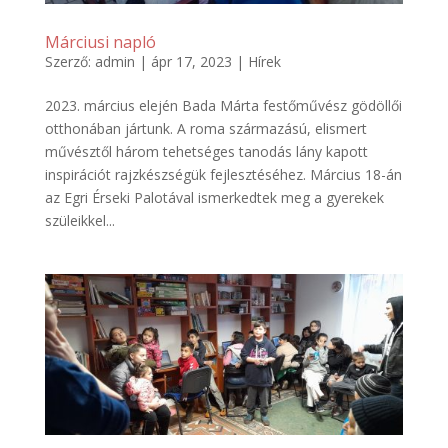
Márciusi napló
Szerző:
admin
|
ápr 17, 2023
|
Hírek
2023. március elején Bada Márta festőművész gödöllői
otthonában jártunk. A roma származású, elismert
művésztől három tehetséges tanodás lány kapott
inspirációt rajzkészségük fejlesztéséhez. Március 18-án
az Egri Érseki Palotával ismerkedtek meg a gyerekek
szüleikkel...