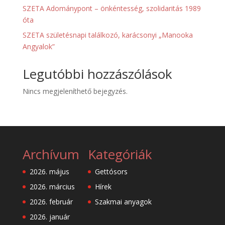
SZETA Adománypont – önkéntesség, szolidaritás 1989
óta
SZETA születésnapi találkozó, karácsonyi „Manooka
Angyalok”
Legutóbbi hozzászólások
Nincs megjeleníthető bejegyzés.
Archívum
Kategóriák
2026. május
Gettósors
2026. március
Hírek
2026. február
Szakmai anyagok
2026. január