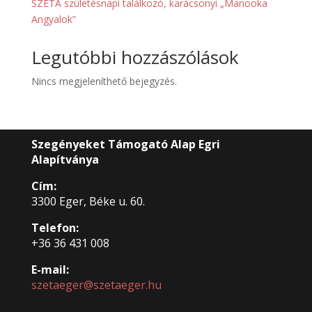
SZETA születésnapi találkozó, karácsonyi „Manooka
Angyalok”
Legutóbbi hozzászólások
Nincs megjeleníthető bejegyzés.
Szegényeket Támogató Alap Egri
Alapítványa
Cím:
3300 Eger, Béke u. 60.
Telefon:
+36 36 431 008
E-mail:
szetaeger@szetaeger.hu