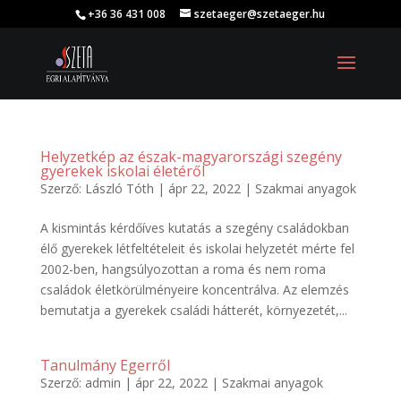
+36 36 431 008
szetaeger@szetaeger.hu
Helyzetkép az észak-magyarországi szegény
gyerekek iskolai életéről
Szerző:
László Tóth
|
ápr 22, 2022
|
Szakmai anyagok
A kismintás kérdőíves kutatás a szegény családokban
élő gyerekek létfeltételeit és iskolai helyzetét mérte fel
2002-ben, hangsúlyozottan a roma és nem roma
családok életkörülményeire koncentrálva. Az elemzés
bemutatja a gyerekek családi hátterét, környezetét,...
Tanulmány Egerről
Szerző:
admin
|
ápr 22, 2022
|
Szakmai anyagok