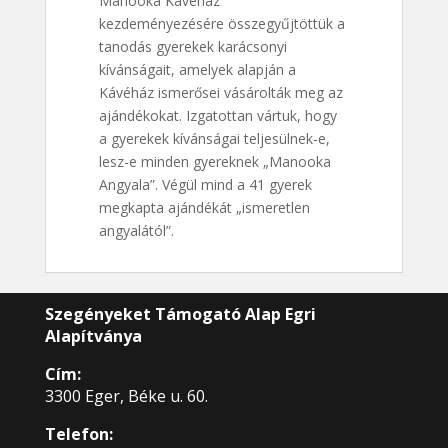
Manooka Kávéház
kezdeményezésére összegyűjtöttük a
tanodás gyerekek karácsonyi
kívánságait, amelyek alapján a
Kávéház ismerősei vásárolták meg az
ajándékokat. Izgatottan vártuk, hogy
a gyerekek kívánságai teljesülnek-e,
lesz-e minden gyereknek „Manooka
Angyala”. Végül mind a 41 gyerek
megkapta ajándékát „ismeretlen
angyalától”.
Szegényeket Támogató Alap Egri
Alapítványa
Cím:
3300 Eger, Béke u. 60.
Telefon: