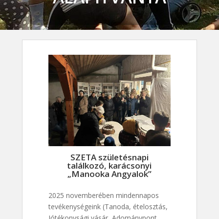
SZETA születésnapi
találkozó, karácsonyi
„Manooka Angyalok”
2025 novemberében mindennapos
tevékenységeink (Tanoda, ételosztás,
Jótékonysági vásár, Adománypont