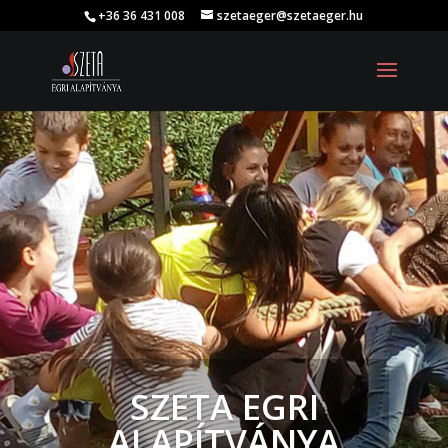
+36 36 431 008
szetaeger@szetaeger.hu
SZETA EGRI
ALAPÍTVÁNYA