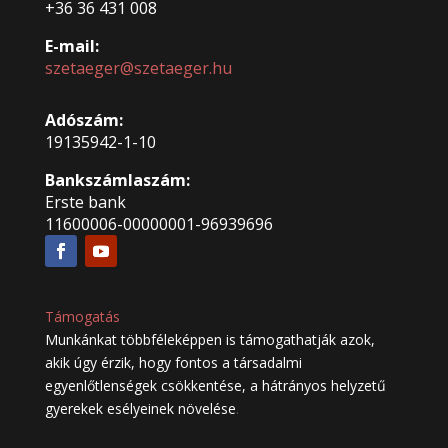
+36 36 431 008
E-mail:
szetaeger@szetaeger.hu
Adószám:
19135942-1-10
Bankszámlaszám:
Erste bank
11600006-00000001-96939696
Támogatás
Munkánkat többféleképpen is támogathatják azok,
akik úgy érzik, hogy fontos a társadalmi
egyenlőtlenségek csökkentése, a hátrányos helyzetű
gyerekek esélyeinek növelése
.