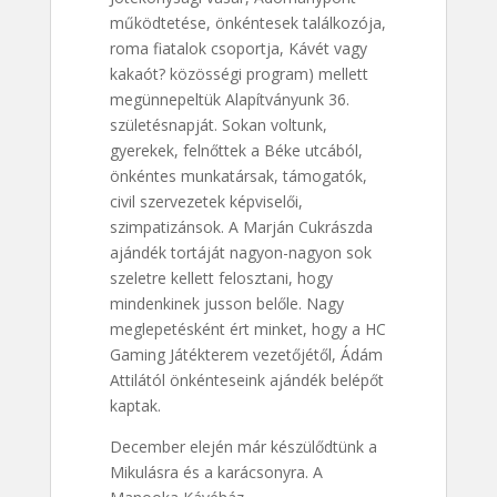
működtetése, önkéntesek találkozója,
roma fiatalok csoportja, Kávét vagy
kakaót? közösségi program) mellett
megünnepeltük Alapítványunk 36.
születésnapját. Sokan voltunk,
gyerekek, felnőttek a Béke utcából,
önkéntes munkatársak, támogatók,
civil szervezetek képviselői,
szimpatizánsok. A Marján Cukrászda
ajándék tortáját nagyon-nagyon sok
szeletre kellett felosztani, hogy
mindenkinek jusson belőle. Nagy
meglepetésként ért minket, hogy a HC
Gaming Játékterem vezetőjétől, Ádám
Attilától önkénteseink ajándék belépőt
kaptak.
December elején már készülődtünk a
Mikulásra és a karácsonyra. A