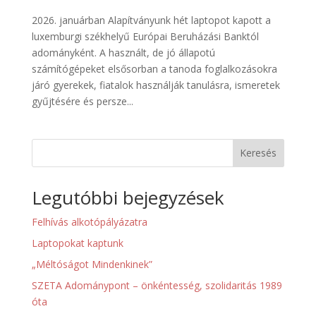
2026. januárban Alapítványunk hét laptopot kapott a
luxemburgi székhelyű Európai Beruházási Banktól
adományként. A használt, de jó állapotú
számítógépeket elsősorban a tanoda foglalkozásokra
járó gyerekek, fiatalok használják tanulásra, ismeretek
gyűjtésére és persze...
Keresés
Legutóbbi bejegyzések
Felhívás alkotópályázatra
Laptopokat kaptunk
„Méltóságot Mindenkinek”
SZETA Adománypont – önkéntesség, szolidaritás 1989
óta