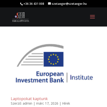
+36 36 431 008
szetaeger@szetaeger.hu
Laptopokat kaptunk
Szerző:
admin
|
márc 17, 2026
|
Hírek