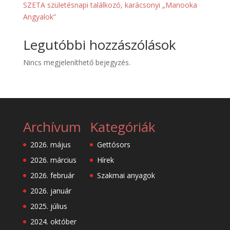
SZETA születésnapi találkozó, karácsonyi „Manooka
Angyalok”
Legutóbbi hozzászólások
Nincs megjeleníthető bejegyzés.
Archívum
Kategóriák
2026. május
Gettósors
2026. március
Hírek
2026. február
Szakmai anyagok
2026. január
2025. július
2024. október