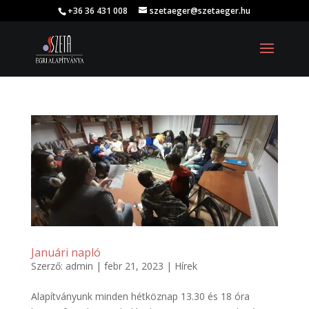
+36 36 431 008
szetaeger@szetaeger.hu
Januári napló
Szerző:
admin
|
febr 21, 2023
|
Hírek
Alapítványunk minden hétköznap 13.30 és 18 óra