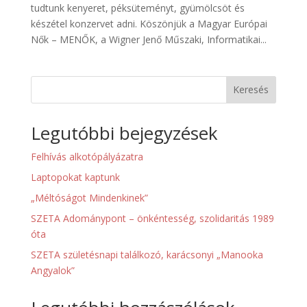
tudtunk kenyeret, péksüteményt, gyümölcsöt és
készétel konzervet adni. Köszönjük a Magyar Európai
Nők – MENŐK, a Wigner Jenő Műszaki, Informatikai...
Keresés
Legutóbbi bejegyzések
Felhívás alkotópályázatra
Laptopokat kaptunk
„Méltóságot Mindenkinek”
SZETA Adománypont – önkéntesség, szolidaritás 1989
óta
SZETA születésnapi találkozó, karácsonyi „Manooka
Angyalok”