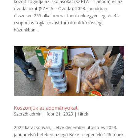
között fogadja az iskolásokat (SZETA – Tanoda) és az
óvodásokat (SZETA – Óvoda). 2023. januárban
összesen 255 alkalommal tanultunk egyénileg, és 44
csoportos foglalkozást tartottunk közösségi
házunkban....
Köszönjük az adományokat!
Szerző:
admin
|
febr 21, 2023
|
Hírek
2022 karácsonyán, illetve december utolsó és 2023.
január első hetében az egri Béke-telepen élő 146 főnek