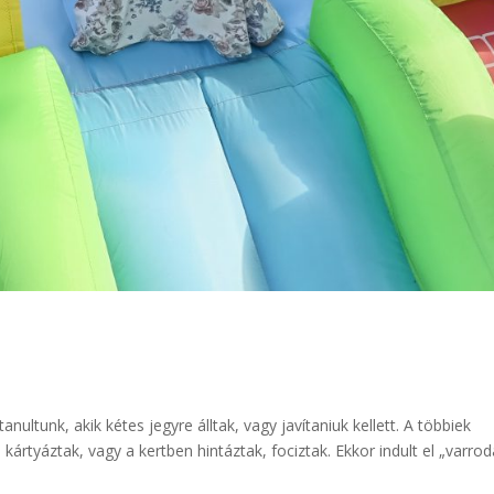
nultunk, akik kétes jegyre álltak, vagy javítaniuk kellett. A többiek
kártyáztak, vagy a kertben hintáztak, fociztak. Ekkor indult el „varro