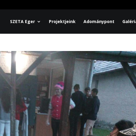
SZETA Eger
Projektjeink
Adománypont
Galéri