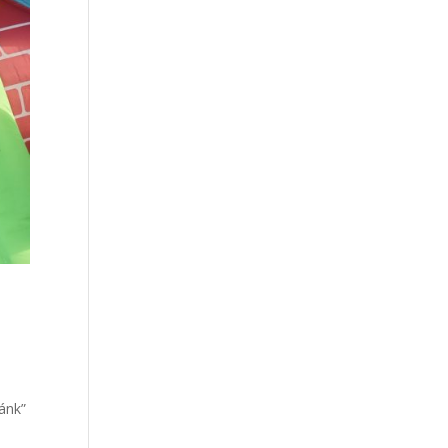
dánk”