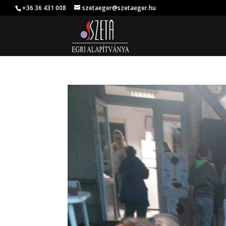
+36 36 431 008
szetaeger@szetaeger.hu