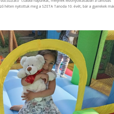
úcsúztató” családi napunkat, melynek lebonyolításában a tanodás
tkező héten nyitottuk meg a SZETA Tanoda 10. évét, bár a gyerekek má