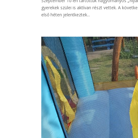
Szeptember 10-én tartottuk hagyományos „Nyárb
gyerekek szülei is aktívan részt vettek. A köve
első héten jelentkeztek...