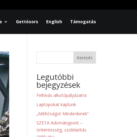
a
Gettósors
English
Támogatás
Keresés
Legutóbbi
bejegyzések
Felhívás alkotópályázatra
Laptopokat kaptunk
„Méltóságot Mindenkinek”
SZETA Adománypont –
önkéntesség, szolidaritás
1989 óta