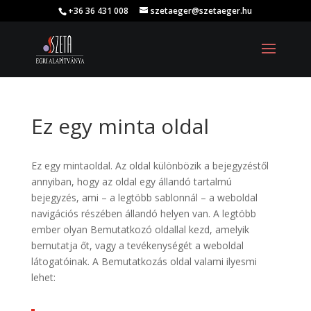
+36 36 431 008
szetaeger@szetaeger.hu
Ez egy minta oldal
Ez egy mintaoldal. Az oldal különbözik a bejegyzéstől
annyiban, hogy az oldal egy állandó tartalmú
bejegyzés, ami – a legtöbb sablonnál – a weboldal
navigációs részében állandó helyen van. A legtöbb
ember olyan Bemutatkozó oldallal kezd, amelyik
bemutatja őt, vagy a tevékenységét a weboldal
látogatóinak. A Bemutatkozás oldal valami ilyesmi
lehet: