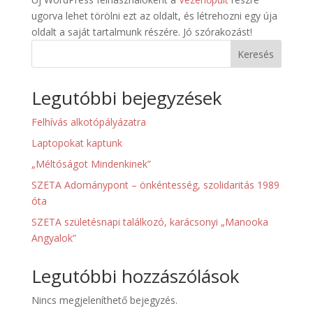
ugorva lehet törölni ezt az oldalt, és létrehozni egy úja
oldalt a saját tartalmunk részére. Jó szórakozást!
Keresés
Legutóbbi bejegyzések
Felhívás alkotópályázatra
Laptopokat kaptunk
„Méltóságot Mindenkinek”
SZETA Adománypont – önkéntesség, szolidaritás 1989
óta
SZETA születésnapi találkozó, karácsonyi „Manooka
Angyalok”
Legutóbbi hozzászólások
Nincs megjeleníthető bejegyzés.