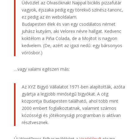
Üdvözlet az Olvasóknak! Nappal biciklis pizzafutár
vagyok, éjszaka pedig egy törekvő színész-tanonc,
ez pedig az én weboldalam.
Budapesten élek és van egy csodálatos német
juhász kutyám, aki Velorex névre hallgat. Kedvenc
koktélom a Piña Colada, de a Mojitot is nagyon
kedvelem. (De, azért az igazi nedű: egy bársonyos
vörösbor.)
…vagy valami egészen más:
Az XYZ Bigyó Vállalatot 1971-ben alapították, azóta
gyártja a legjobb minőségű bigyókat. A cég
központja Budapesten található, ahol több mint
2000 embert foglalkoztatnak, valamint számos
közösségi és jótékonysági programban is aktívan
résztvesznek.
Új WordPress felhasználóként a
Vezérlőpult
részre