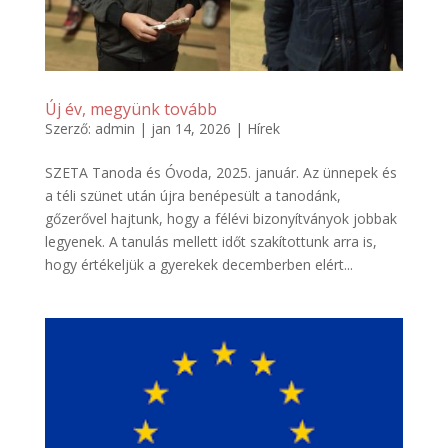
Új év, megyünk tovább
Szerző:
admin
|
jan 14, 2026
|
Hírek
SZETA Tanoda és Óvoda, 2025. január. Az ünnepek és
a téli szünet után újra benépesült a tanodánk,
gőzerővel hajtunk, hogy a félévi bizonyítványok jobbak
legyenek. A tanulás mellett időt szakítottunk arra is,
hogy értékeljük a gyerekek decemberben elért...