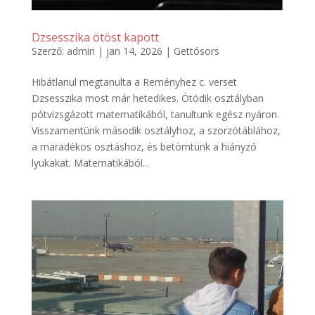
Dzsesszika ötöst kapott
Szerző:
admin
|
jan 14, 2026
|
Gettósors
Hibátlanul megtanulta a Reményhez c. verset
Dzsesszika most már hetedikes. Ötödik osztályban
pótvizsgázott matematikából, tanultunk egész nyáron.
Visszamentünk második osztályhoz, a szorzótáblához,
a maradékos osztáshoz, és betömtünk a hiányzó
lyukakat. Matematikából...