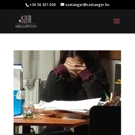
+36 36 431 008
szetaeger@szetaeger.hu