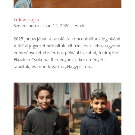
Félévi hajrá
Szerző:
admin
|
jan 14, 2026
|
Hírek
2025 januárjában a tanulásra koncentráltunk leginkább.
A félévi jegyeket próbáltuk felhúzni, és kisebb-nagyobb
eredményeket el is értünk például fizikából, földrajzból.
Eközben Csokonai Reményhez c. költeményét is
tanultuk, és mondogattuk „Hagyj el, óh...