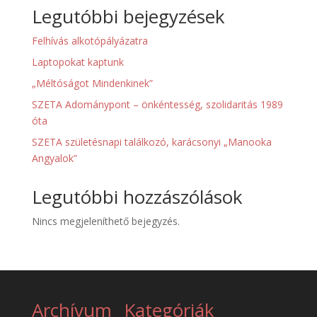
Legutóbbi bejegyzések
Felhívás alkotópályázatra
Laptopokat kaptunk
„Méltóságot Mindenkinek”
SZETA Adománypont – önkéntesség, szolidaritás 1989
óta
SZETA születésnapi találkozó, karácsonyi „Manooka
Angyalok”
Legutóbbi hozzászólások
Nincs megjeleníthető bejegyzés.
Archívum
Kategóriák