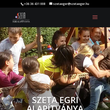
+36 36 431 008
szetaeger@szetaeger.hu
SZETA EGRI
ALAPÍTVÁNYA