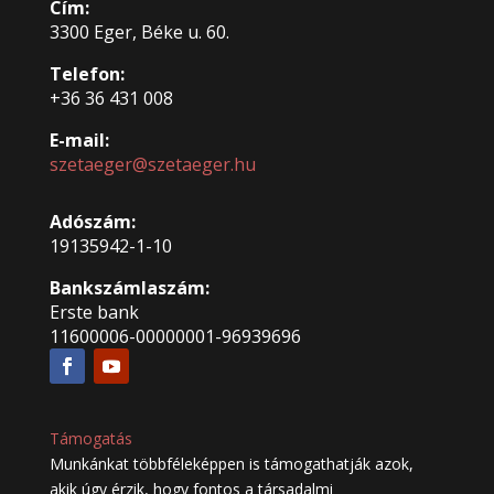
Cím:
3300 Eger, Béke u. 60.
Telefon:
+36 36 431 008
E-mail:
szetaeger@szetaeger.hu
Adószám:
19135942-1-10
Bankszámlaszám:
Erste bank
11600006-00000001-96939696
Támogatás
Munkánkat többféleképpen is támogathatják azok,
akik úgy érzik, hogy fontos a társadalmi