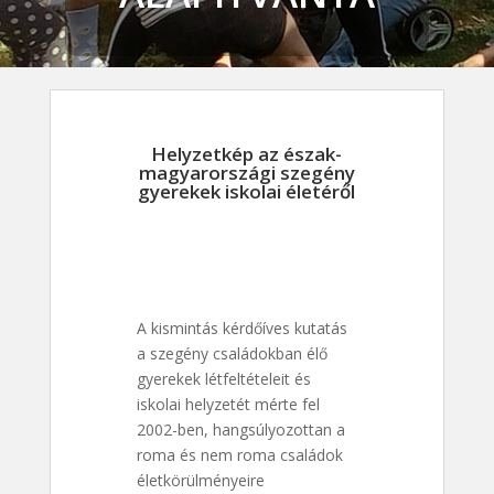
Helyzetkép az észak-
magyarországi szegény
gyerekek iskolai életéről
A kismintás kérdőíves kutatás
a szegény családokban élő
gyerekek létfeltételeit és
iskolai helyzetét mérte fel
2002-ben, hangsúlyozottan a
roma és nem roma családok
életkörülményeire