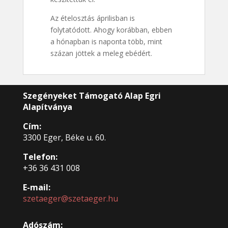
Az ételosztás áprilisban is
folytatódott. Ahogy korábban, ebben
a hónapban is naponta több, mint
százan jöttek a meleg ebédért.
Szegényeket Támogató Alap Egri
Alapítványa
Cím:
3300 Eger, Béke u. 60.
Telefon:
+36 36 431 008
E-mail:
szetaeger@szetaeger.hu
Adószám: