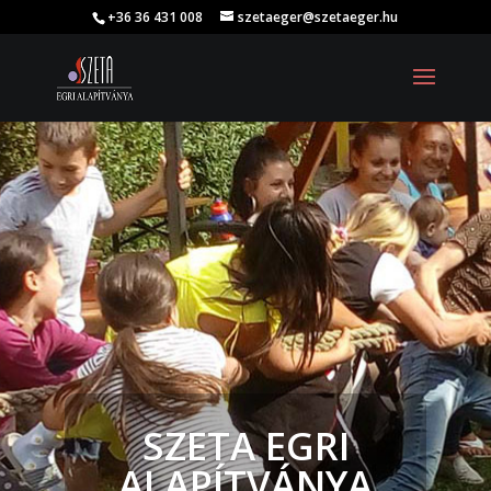
+36 36 431 008
szetaeger@szetaeger.hu
SZETA EGRI
ALAPÍTVÁNYA