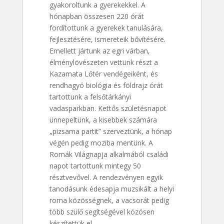
gyakoroltunk a gyerekekkel. A
hónapban összesen 220 órát
fordítottunk a gyerekek tanulására,
fejlesztésére, ismereteik bővítésére.
Emellett jártunk az egri várban,
élménylövészeten vettünk részt a
Kazamata Lőtér vendégeiként, és
rendhagyó biológia és földrajz órát
tartottunk a felsőtárkányi
vadasparkban. Kettős születésnapot
ünnepeltünk, a kisebbek számára
„pizsama partit” szerveztünk, a hónap
végén pedig moziba mentünk. A
Romák Világnapja alkalmából családi
napot tartottunk mintegy 50
résztvevővel. A rendezvényen egyik
tanodásunk édesapja muzsikált a helyi
roma közösségnek, a vacsorát pedig
több szülő segítségével közösen
készítettük el.