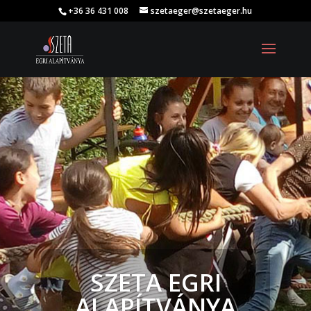
+36 36 431 008
szetaeger@szetaeger.hu
SZETA EGRI
ALAPÍTVÁNYA