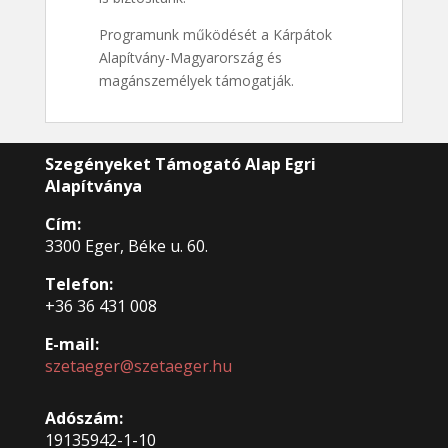
Programunk működését a Kárpátok
Alapítvány-Magyarország és
magánszemélyek támogatják.
Szegényeket Támogató Alap Egri
Alapítványa
Cím:
3300 Eger, Béke u. 60.
Telefon:
+36 36 431 008
E-mail:
szetaeger@szetaeger.hu
Adószám:
19135942-1-10