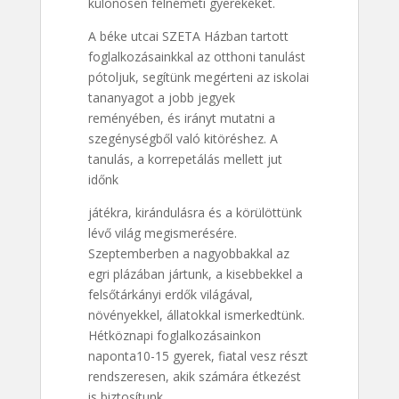
különösen felnémeti gyerekeket.
A béke utcai SZETA Házban tartott
foglalkozásainkkal az otthoni tanulást
pótoljuk, segítünk megérteni az iskolai
tananyagot a jobb jegyek
reményében, és irányt mutatni a
szegénységből való kitöréshez. A
tanulás, a korrepetálás mellett jut
időnk
játékra, kirándulásra és a körülöttünk
lévő világ megismerésére.
Szeptemberben a nagyobbakkal az
egri plázában jártunk, a kisebbekkel a
felsőtárkányi erdők világával,
növényekkel, állatokkal ismerkedtünk.
Hétköznapi foglalkozásainkon
naponta10-15 gyerek, fiatal vesz részt
rendszeresen, akik számára étkezést
is biztosítunk.