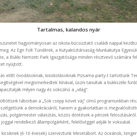
Tartalmas, kalandos nyár
i szünetet hagyományosan az iskola-búcsúztató családi nappal kezdtük
 meg. Az Egri Folt Tündérek, a Kutyaköztársaság-Munkakutya Egyesület
e, a Bükki Nemzeti Park Igazgatósága minden résztvevő számára fel
t nyújtott.
ás előtt óvodásoknak, kisiskolásoknak Pizsama-party-t tartottunk Te
egítségével megismerkedtek Kínával, úszni tanultak a bükkszéki fürd
pasztalják milyen nagy és sokszínű a „világ”.
 töltöttünk táborban a „Sok csepp követ váj” című programunkban rész
zélgettünk a demokráciáról, hanem a gyakorlatban is megvalósítottuk
azás, polgármester választás, közös döntések a pénzek felosztásáról.
 joggal rendelkező állampolgárként, felelőséggel adják le voksukat.
a kicsiknek (6-10 évesek) szerveztünk Mesetábort. Az óceánok, tengere