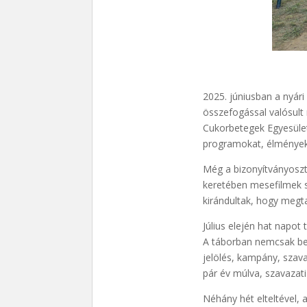
2025. júniusban a nyár
összefogással valósult
Cukorbetegek Egyesület
programokat, élményeke
Még a bizonyítványoszt
keretében mesefilmek s
kirándultak, hogy megta
Július elején hat napot
A táborban nemcsak bes
jelölés, kampány, szav
pár év múlva, szavazati
Néhány hét elteltével, 