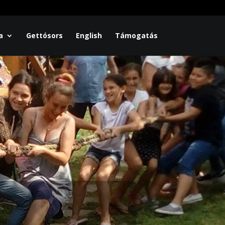
a
Gettósors
English
Támogatás