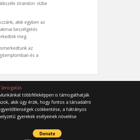
ükkszéki strandon: vízbe
ozzánk, akik egyben az
szakmai beszélgetés
erkedtek meg.
gismerkedtünk az
nagytemplomban és a
Támogatás
Munkánkat többféleképpen is támogathatják
azok, akik úgy érzik, hogy fontos a társadalmi
egyenlőtlenségek csökkentése, a hátrányos
helyzetű gyerekek esélyeinek növelése
.