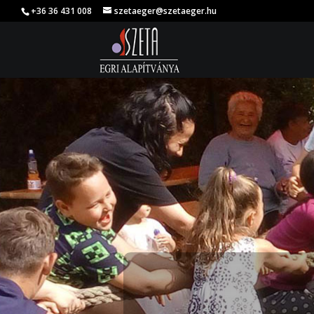
+36 36 431 008
szetaeger@szetaeger.hu