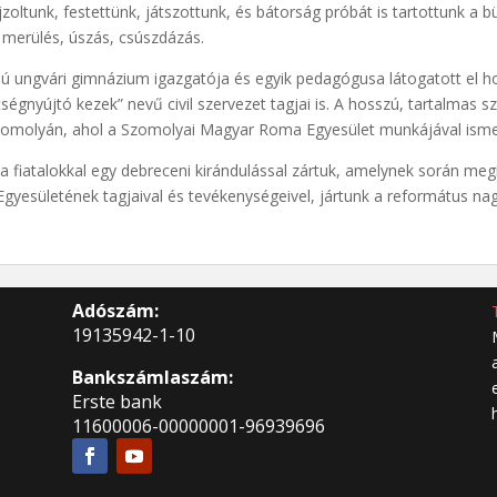
zoltunk, festettünk, játszottunk, és bátorság próbát is tartottunk a b
 merülés, úszás, csúszdázás.
ú ungvári gimnázium igazgatója és egyik pedagógusa látogatott el h
ségnyújtó kezek” nevű civil szervezet tagjai is. A hosszú, tartalmas 
 Szomolyán, ahol a Szomolyai Magyar Roma Egyesület munkájával ism
a fiatalokkal egy debreceni kirándulással zártuk, amelynek során me
Egyesületének tagjaival és tevékenységeivel, jártunk a református 
Adószám:
19135942-1-10
Bankszámlaszám:
Erste bank
11600006-00000001-96939696