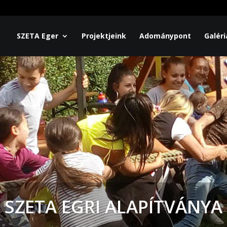
SZETA Eger
Projektjeink
Adománypont
Galéri
SZETA EGRI ALAPÍTVÁNYA