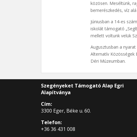
közösen. Meséltünk, raj
bemerészkedés, víz alá
Júniusban a 14-es szám
iskolát támogató „Segít
mellett voltunk velük
Augusztusban a nyarat 
Alternatív Közösségek 
Déri Múzeumban.
Szegényeket Támogató Alap Egri
Alapítványa
Cím:
3300 Eger, Béke u. 60.
Telefon:
+36 36 431 008