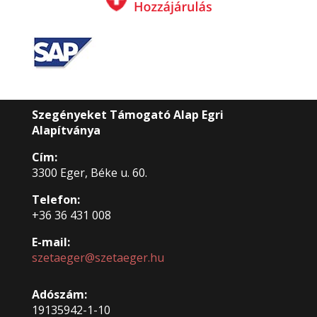
Szegényeket Támogató Alap Egri
Alapítványa
Cím:
3300 Eger, Béke u. 60.
Telefon:
+36 36 431 008
E-mail:
szetaeger@szetaeger.hu
Adószám:
19135942-1-10