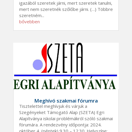
igazából szeretek járni, mert szeretek tanulni,
mert nem szeretnék szőlőbe járni. (…) Többre
szeretném...
bővebben
Meghívó szakmai fórumra
Tisztelettel meghívjuk és várjuk a
Szegényeket Támogató Alap (SZETA) Egri
Alapítványa iskolai problémákról szóló szakmai
fórumára. A rendezvény időpontja: 2024.
október 4. (péntek) 9.30 – 12.30. Helyszíne: