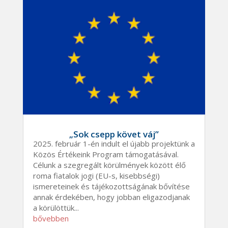
„Sok csepp követ váj”
2025. február 1-én indult el újabb projektünk a
Közös Értékeink Program támogatásával.
Célunk a szegregált körülmények között élő
roma fiatalok jogi (EU-s, kisebbségi)
ismereteinek és tájékozottságának bővítése
annak érdekében, hogy jobban eligazodjanak
a körülöttük...
bővebben