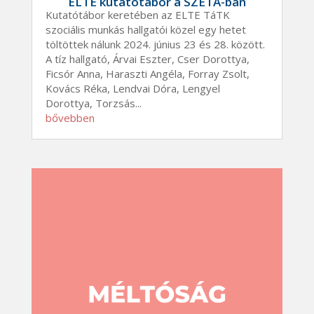
ELTE kutatótábor a SZETA-ban
Kutatótábor keretében az ELTE TáTK
szociális munkás hallgatói közel egy hetet
töltöttek nálunk 2024. június 23 és 28. között.
A tíz hallgató, Árvai Eszter, Cser Dorottya,
Ficsór Anna, Haraszti Angéla, Forray Zsolt,
Kovács Réka, Lendvai Dóra, Lengyel
Dorottya, Torzsás...
bővebben