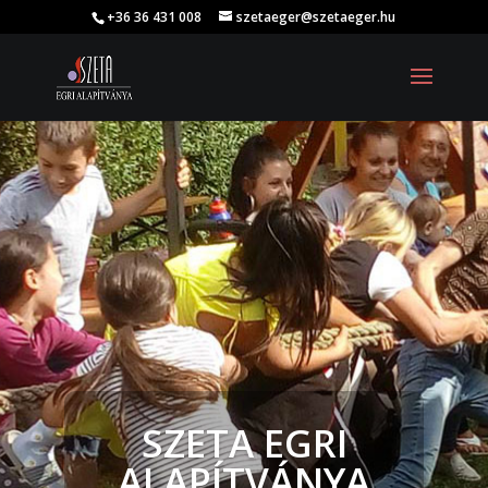
+36 36 431 008
szetaeger@szetaeger.hu
SZETA EGRI
ALAPÍTVÁNYA