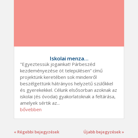
Iskolai menza…
"Egyeztessük jogainkat! Párbeszéd
kezdeményezése öt településen” című
projektünk keretében sok mindenről
beszélgettünk hátrányos helyzetű szülőkkel
és gyerekekkel. Célunk elsősorban azoknak az
iskolai (és óvodai) gyakorlatoknak a feltárása,
amelyek sértik az...
bővebben
« Régebbi bejegyzések
Újabb bejegyzések »