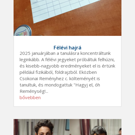
Félévi hajrá
2025 januárjában a tanulásra koncentráltunk
leginkább. A félévi jegyeket próbáltuk felhúzni,
és kisebb-nagyobb eredményeket el is értünk
például fizikából, földrajzból. Eközben
Csokonai Reményhez c. költeményét is
tanultuk, és mondogattuk "Hagyj el, óh
Reménység!...
bővebben