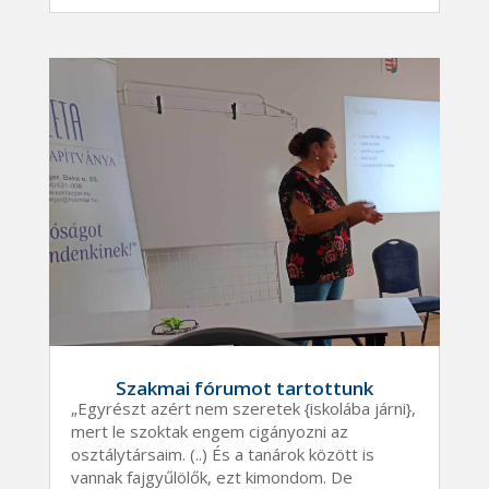
Szakmai fórumot tartottunk
„Egyrészt azért nem szeretek {iskolába járni},
mert le szoktak engem cigányozni az
osztálytársaim. (..) És a tanárok között is
vannak fajgyűlölők, ezt kimondom. De