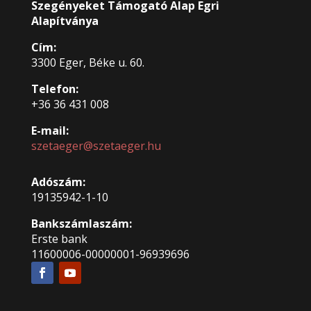
Szegényeket Támogató Alap Egri
Alapítványa
Cím:
3300 Eger, Béke u. 60.
Telefon:
+36 36 431 008
E-mail:
szetaeger@szetaeger.hu
Adószám:
19135942-1-10
Bankszámlaszám:
Erste bank
11600006-00000001-96939696