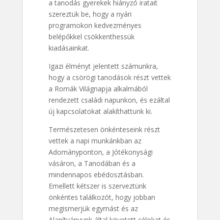
a tanodás gyerekek hiányzó iratait
szereztük be, hogy a nyári
programokon kedvezményes
belépőkkel csökkenthessük
kiadásainkat.
Igazi élményt jelentett számunkra,
hogy a csörögi tanodások részt vettek
a Romák Világnapja alkalmából
rendezett családi napunkon, és ezáltal
új kapcsolatokat alakíthattunk ki.
Természetesen önkénteseink részt
vettek a napi munkánkban az
Adományponton, a Jótékonysági
vásáron, a Tanodában és a
mindennapos ebédosztásban.
Emellett kétszer is szerveztünk
önkéntes találkozót, hogy jobban
megismerjük egymást és az
Alapítványunk által követett célokat és