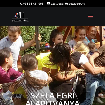
+36 36 431 008
szetaeger@szetaeger.hu
SZETA EGRI
ALAPÍTVÁNYA