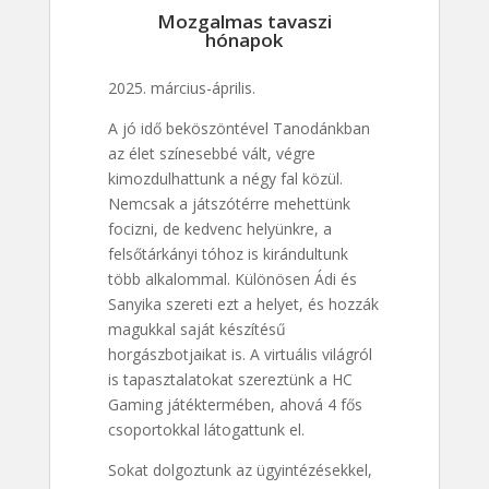
Mozgalmas tavaszi
hónapok
2025. március-április.
A jó idő beköszöntével Tanodánkban
az élet színesebbé vált, végre
kimozdulhattunk a négy fal közül.
Nemcsak a játszótérre mehettünk
focizni, de kedvenc helyünkre, a
felsőtárkányi tóhoz is kirándultunk
több alkalommal. Különösen Ádi és
Sanyika szereti ezt a helyet, és hozzák
magukkal saját készítésű
horgászbotjaikat is. A virtuális világról
is tapasztalatokat szereztünk a HC
Gaming játéktermében, ahová 4 fős
csoportokkal látogattunk el.
Sokat dolgoztunk az ügyintézésekkel,