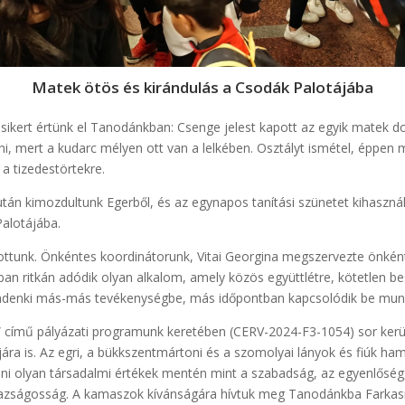
Matek ötös és kirándulás a Csodák Palotájába
sikert értünk el Tanodánkban: Csenge jelest kapott az egyik matek do
ni, mert a kudarc mélyen ott van a lelkében. Osztályt ismétel, éppen
a tizedestörtekre.
után kimozdultunk Egerből, és az egynapos tanítási szünetet kihaszn
Palotájába.
tottunk. Önkéntes koordinátorunk, Vitai Georgina megszervezte önké
ában ritkán adódik olyan alkalom, amely közös együttlétre, kötetlen b
indenki más-más tevékenységbe, más időpontban kapcsolódik be mu
” című pályázati programunk keretében (CERV-2024-F3-1054) sor kerül
jára is. Az egri, a bükkszentmártoni és a szomolyai lányok és fiúk h
ni olyan társadalmi értékek mentén mint a szabadság, az egyenlőség, 
gazságosság. A kamaszok kívánságára hívtuk meg Tanodánkba Farkasn