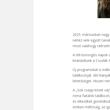
2025. márciusban nagy 
nehéz vele együtt tanul
most valahogy ráérzett 
A téli borongós napok 
kirándultunk a Csodák 
Új programokat is indí
találkozóját. Idő hiány
lehetőséget. Hiszen m
A „Sok csepp követ váj
roma fiatalok találkozó
és elkezdtek gondolkod
emberi méltóság, az i