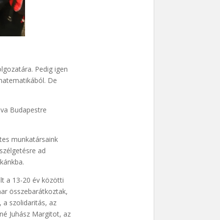
lgozatára. Pedig igen
 matematikából. De
álva Budapestre
ntes munkatársaink
eszélgetésre ad
nkánkba.
t a 13-20 év közötti
amar összebarátkoztak,
a szolidaritás, az
é Juhász Margitot, az