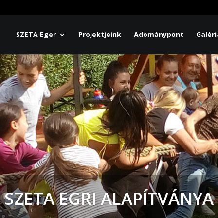
SZETA Eger
Projektjeink
Adománypont
Galéri
SZETA EGRI ALAPÍTVÁNYA