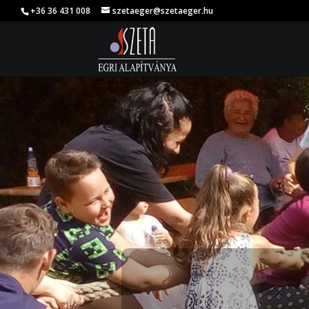
+36 36 431 008
szetaeger@szetaeger.hu