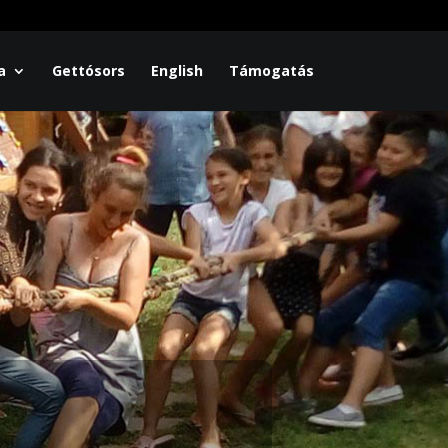
a
Gettósors
English
Támogatás